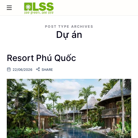
Đơn
POST TYPE ARCHIVES
vị
Dự án
thiết
kế
&
thi
Resort Phú Quốc
công
cảnh
22/06/2026
SHARE
quan
hàng
đầu
Việt
Nam