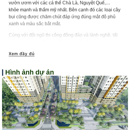
vườn ươm với các cá thể Chà Là, Nguyệt Quế,…
khỏe mạnh và thẩm mỹ nhất. Bên cạnh đó các loại cây
bụi cũng được chăm chút đáp ứng đúng mật độ phủ
xanh và màu sắc bắt mắt.
Cùng với đội ngũ thi công đông đảo và lành nghề, tất
cả các khâu từ vận chuyển trồng cây đến bảo dưỡng
đều được LSS tiến hành chỉnh chu và đáp ứng đúng
Xem đầy đủ
tiến độ, đảm bảo thời gian bàn giao nghiệm thu cho
chủ đầu tư.
Hình ảnh dự án