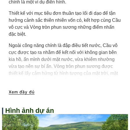
chính là một ví dụ điển hình.
Thiết kế với mục tiêu đơn thuần tạo lối đi dạo để tận
hưởng cảnh sắc thiên nhiên vốn có, kết hợp cùng Cầu
vô cực và Vòng tròn phun sương những điểm nhấn
đặc biệt.
Ngoài công năng chính là đập điều tiết nước, Cầu vô
cực được tạo ra nhằm để kết nối với không gian bên
kia hồ, ẩn mình dưới mặt nước, vừa khiêm nhường
vừa tạo nên sự bí ẩn. Vòng tròn phun sương được
thiết kế lấy cảm hứng từ hình tượng của mặt trời, mặt
trăng, như một cánh cửa mở ra một cảnh sắc phía sau
màn sương, bên kia bờ hồ – đó là những điều thú vị
Xem đầy đủ
sẽ được bật mí ở giai đoạn sau của dự án nhé!
Hình ảnh dự án