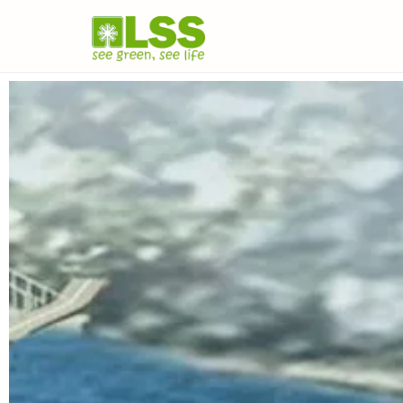
Đơn
vị
thiết
kế
&