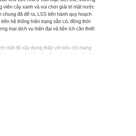
viên cây xanh và vui chơi giải trí mặt nước
ch chung đã để ra, LSS tiến hành quy hoạch
 trên hệ thống hiện trạng sẵn có, đồng thời
ng mại dịch vụ hiện đại và tiện ích cần thiết
ới mật độ xây dựng thấp với tiêu chí mang
ảnh quan căn hộ mẫu đều có sự kết nối chặt
ng. Kiến trúc biệt thự cũng sử dụng trần nhà
ể tận dụng tối đa các khoảng nhìn bên ngoài.
thuê đạt chuẩn cùng vớicác dịch vụ hồ bơi, khu
u cầu du khách trong và ngoài nước.
ng mại đạt chuẩn. Nổi bật và là điểm nhấn
 mang đến môi trường làm việc hiện đại, gần
àng cao của các doanh nghiệp đầu tư vào tỉnh
hoạt động tĩnh và động bao gồm các khu chức
ông chỉ phục vụ đời sống tinh thần cho
 hút tham quan cho khách du lịch và dân cư