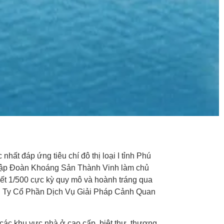
 nhất đáp ứng tiêu chí đô thị loại I tỉnh Phú
Tập Đoàn Khoáng Sản Thành Vinh làm chủ
iết 1/500 cực kỳ quy mô và hoành tráng qua
ông Ty Cổ Phần Dịch Vụ Giải Pháp Cảnh Quan
 các khu vực nhà ở cao cấp, biệt thự, thương