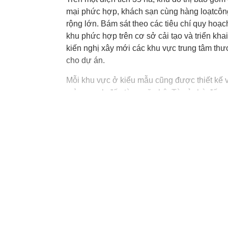
mại phức hợp, khách sạn cùng hàng loạtcông 
rộng lớn. Bám sát theo các tiêu chí quy hoạ
khu phức hợp trên cơ sở cải tạo và triển khai
kiến nghị xây mới các khu vực trung tâm thươ
cho dự án.
Mỗi khu vực ở kiểu mẫu cũng được thiết kế v
mảng xanh đến từng căn hộ. Từ vỉa hè đến c
chẽ, tạo mối liên kết không gian xanh bền vữ
cao, thông thoáng và sử dụng vật liệu kính đ
Xem đầy đủ
Khu biệt khách sạn và biệt thự cao cấp cho 
vật lý trị liệu, sân thể thao, spa đáp ứng nh
Song song đó là cụm văn phòng kết hợp thươ
của toàn dự án có lẽ là cụm công trình KSTV
gũi với thiên nhiên, đáp ứng nhu cầu ngày c
Phú Yên. Đặc biệt khu giải trí dân xen các 
năng nhạc nước, du thuyền, nghỉ dưỡng,…kh
người dân mà còn hứa hẹn trở thành nơi thu