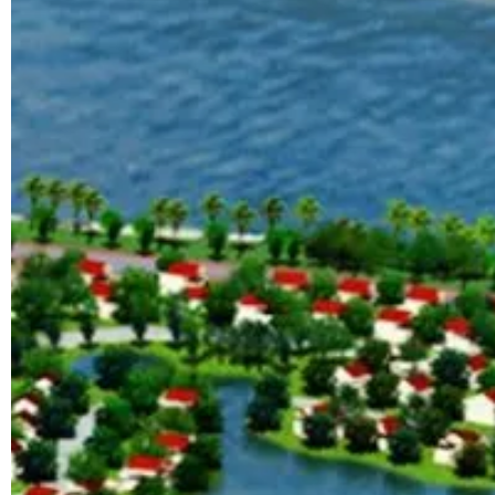
thi
công
cảnh
quan
hàng