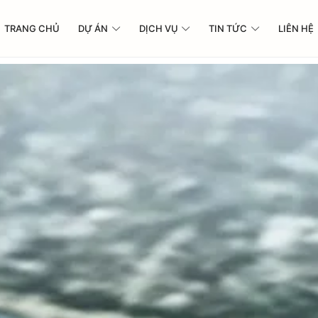
TRANG CHỦ
DỰ ÁN
DỊCH VỤ
TIN TỨC
LIÊN HỆ