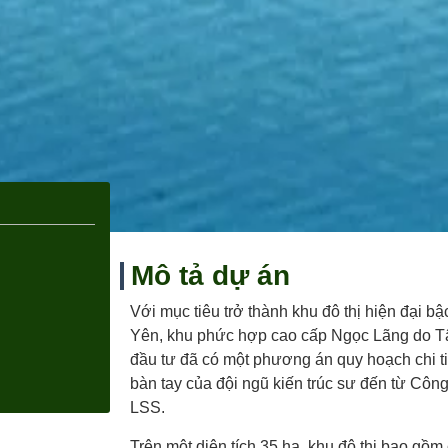
Mô tả dự án
Với mục tiêu trở thành khu đô thị hiện đại bậc
Yên, khu phức hợp cao cấp Ngọc Lãng do 
đầu tư đã có một phương án quy hoạch chi t
bàn tay của đội ngũ kiến trúc sư đến từ C
LSS.
Trên một diện tích 35 ha, khu đô thị bao gồm