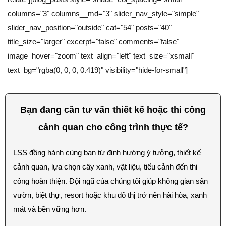
columns="3" columns__md="3" slider_nav_style="simple"
slider_nav_position="outside" cat="54" posts="40"
title_size="larger" excerpt="false" comments="false"
image_hover="zoom" text_align="left" text_size="xsmall"
text_bg="rgba(0, 0, 0, 0.419)" visibility="hide-for-small"]
Bạn đang cần tư vấn thiết kế hoặc thi công
cảnh quan cho công trình thực tế?
LSS đồng hành cùng bạn từ định hướng ý tưởng, thiết kế
cảnh quan, lựa chọn cây xanh, vật liệu, tiểu cảnh đến thi
công hoàn thiện. Đội ngũ của chúng tôi giúp không gian sân
vườn, biệt thự, resort hoặc khu đô thị trở nên hài hòa, xanh
mát và bền vững hơn.