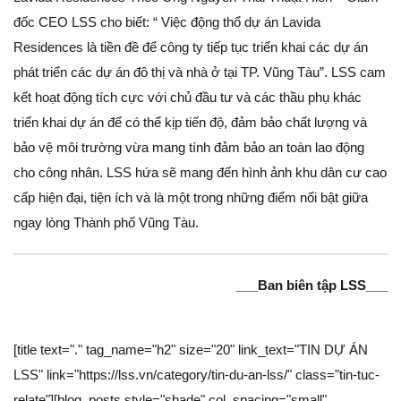
đốc CEO LSS cho biết: “ Việc động thổ dự án Lavida
Residences là tiền đề để công ty tiếp tục triển khai các dự án
phát triển các dự án đô thị và nhà ở tại TP. Vũng Tàu”. LSS cam
kết hoạt động tích cực với chủ đầu tư và các thầu phụ khác
triển khai dự án để có thể kịp tiến độ, đảm bảo chất lượng và
bảo vệ môi trường vừa mang tính đảm bảo an toàn lao động
cho công nhân. LSS hứa sẽ mang đến hình ảnh khu dân cư cao
cấp hiện đại, tiện ích và là một trong những điểm nổi bật giữa
ngay lòng Thành phố Vũng Tàu.
___Ban biên tập LSS___
[title text="." tag_name="h2" size="20" link_text="TIN DỰ ÁN
LSS" link="https://lss.vn/category/tin-du-an-lss/" class="tin-tuc-
relate"][blog_posts style="shade" col_spacing="small"