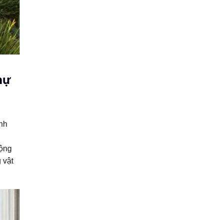
hự
ạnh
,
rộng
 vật