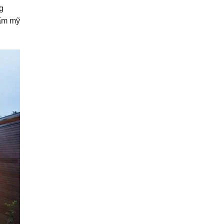
g
hẩm mỹ