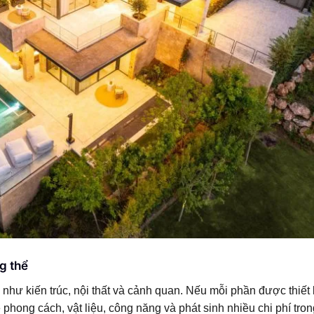
ng thể
 như kiến trúc, nội thất và cảnh quan. Nếu mỗi phần được thiết
 phong cách, vật liệu, công năng và phát sinh nhiều chi phí tro