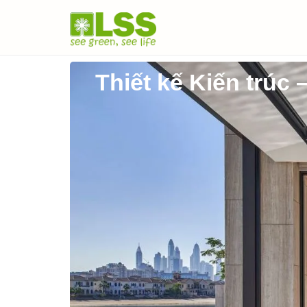
Thiết kế Kiến trúc 
Đơn
vị
thiết
kế
&