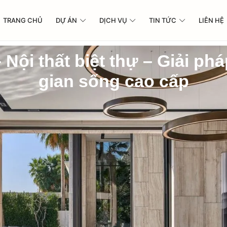
TRANG CHỦ
DỰ ÁN
DỊCH VỤ
TIN TỨC
LIÊN HỆ
– Nội thất biệt thự – Giải p
gian sống cao cấp