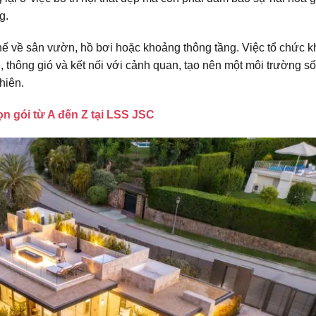
g.
thế về sân vườn, hồ bơi hoặc khoảng thông tầng. Việc tổ chức 
, thông gió và kết nối với cảnh quan, tạo nên một môi trường s
hiên.
ọn gói từ A đến Z tại LSS JSC