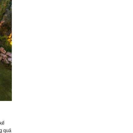
 kế
ng quá