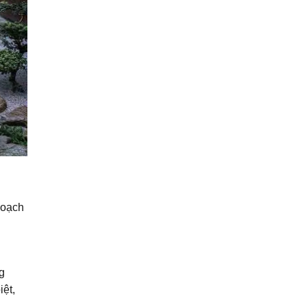
hoạch
g
iệt,