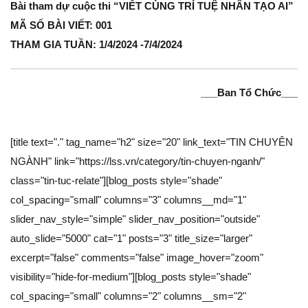
Bài tham dự cuộc thi “VIẾT CÙNG TRÍ TUỆ NHÂN TẠO AI”
MÃ SỐ BÀI VIẾT: 001
THAM GIA TUẦN: 1/4/2024 -7/4/2024
___Ban Tổ Chức___
[title text="." tag_name="h2" size="20" link_text="TIN CHUYÊN
NGÀNH" link="https://lss.vn/category/tin-chuyen-nganh/"
class="tin-tuc-relate"][blog_posts style="shade"
col_spacing="small" columns="3" columns__md="1"
slider_nav_style="simple" slider_nav_position="outside"
auto_slide="5000" cat="1" posts="3" title_size="larger"
excerpt="false" comments="false" image_hover="zoom"
visibility="hide-for-medium"][blog_posts style="shade"
col_spacing="small" columns="2" columns__sm="2"