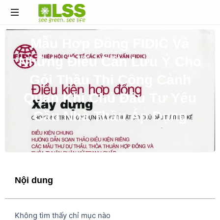
Đơn
Mẫu Hợp Đồng FIDIC Và
vị
thiết
Những Điều Cần Lưu Ý Cho
kế
&
Gói Thầu Thi Công Cảnh
thi
Quan Khi Chủ Đầu Tư Yêu
công
cảnh
Cầu Nhà Thầu Áp Dụng
quan
hàng
đầu
Việt
Nam
Nội dung
Không tìm thấy chỉ mục nào