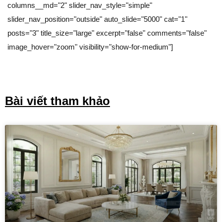
columns__md="2" slider_nav_style="simple"
slider_nav_position="outside" auto_slide="5000" cat="1"
posts="3" title_size="large" excerpt="false" comments="false"
image_hover="zoom" visibility="show-for-medium"]
Bài viết tham khảo