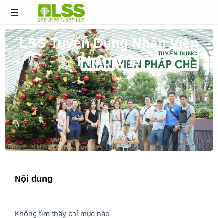
Đơn
LSS Tuyển Dụng Nhân Viên
vị
thiết
Pháp Chế
kế
&
thi
công
cảnh
quan
hàng
đầu
Việt
Nam
Nội dung
Không tìm thấy chỉ mục nào