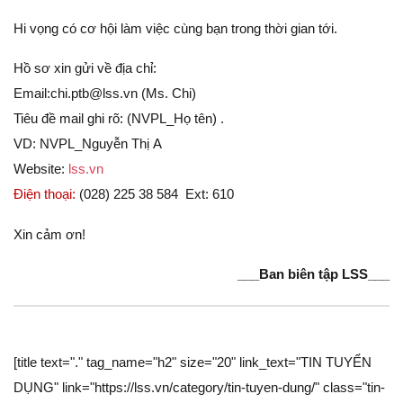
Hi vọng có cơ hội làm việc cùng bạn trong thời gian tới.
Hồ sơ xin gửi về địa chỉ:
Email:chi.ptb@lss.vn (Ms. Chi)
Tiêu đề mail ghi rõ: (NVPL_Họ tên) .
VD: NVPL_Nguyễn Thị A
Website:
lss.vn
Điện thoại:
(028) 225 38 584 Ext: 610
Xin cảm ơn!
___Ban biên tập LSS___
[title text="." tag_name="h2" size="20" link_text="TIN TUYỂN
DỤNG" link="https://lss.vn/category/tin-tuyen-dung/" class="tin-