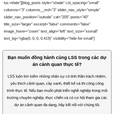
tuc-relate"][blog_posts style="shade" col_spacing="small"
columns="3" columns__md="3" slider_nav_style="simple"
slider_nav_position="outside" cat="205" posts="40"
title_size="larger" excerpt="false" comments="false"
image_hover="zoom" text_align="left" text_size="xsmall"
text_bg="rgba(0, 0, 0, 0.419)" visibility="hide-for-small"]
Bạn muốn đồng hành cùng LSS trong các dự
án cảnh quan thực tế?
LSS luôn tìm kiếm những nhân sự có tinh thần trách nhiệm,
yêu thích cảnh quan, cây xanh, thiết kế và thi công công
trình thực tế. Nếu bạn muốn phát triển nghề nghiệp trong môi
trường chuyên nghiệp, thực chiến và có cơ hội tham gia các
dự án cảnh quan đa dạng, hãy kết nối với chúng tôi.