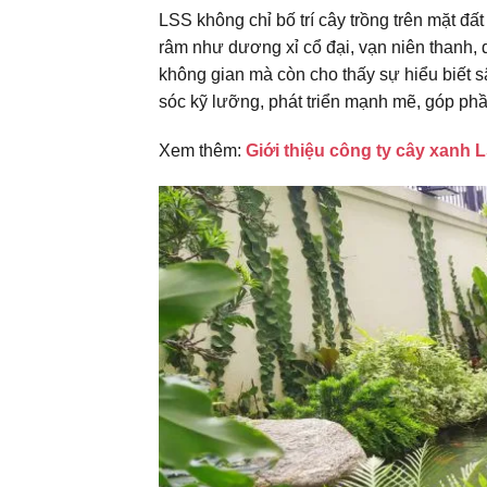
LSS không chỉ bố trí cây trồng trên mặt đ
râm như dương xỉ cổ đại, vạn niên thanh, d
không gian mà còn cho thấy sự hiểu biết s
sóc kỹ lưỡng, phát triển mạnh mẽ, góp phầ
Xem thêm:
Giới thiệu công ty cây xanh 