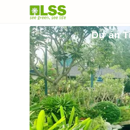
Dự án T
Đơn
vị
thiết
kế
&