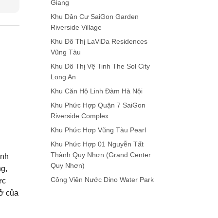
Giang
Khu Dân Cư SaiGon Garden
Riverside Village
Khu Đô Thị LaViDa Residences
Vũng Tàu
Khu Đô Thị Vệ Tinh The Sol City
Long An
Khu Căn Hộ Linh Đàm Hà Nội
Khu Phức Hợp Quận 7 SaiGon
Riverside Complex
Khu Phức Hợp Vũng Tàu Pearl
Khu Phức Hợp 01 Nguyễn Tất
Thành Quy Nhơn (Grand Center
ảnh
Quy Nhơn)
ng,
Công Viên Nước Dino Water Park
ức
West Lakes
hở của
Khu Biệt Thự Biển Nghĩ Dưỡng
Cam Ranh Mystery Villas