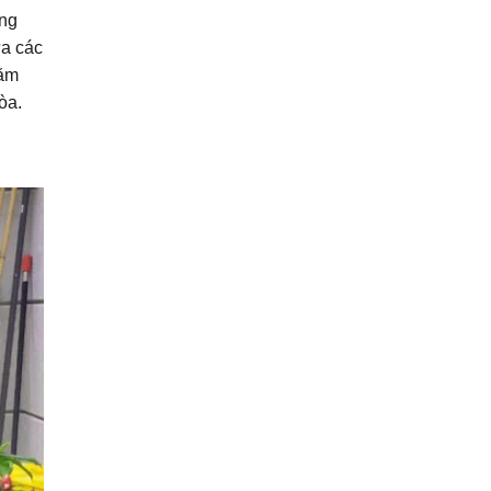
óng
Khu Du Lịch Mũi Né Bay Resort
ữa các
Tổ Hợp Du Lịch Thương Mại Giải
hăm
Trí MerryLand Quy Nhơn
òa.