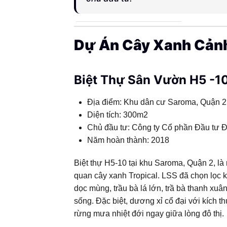
đầu
Dự Án Cây Xanh Cảnh
Việt
Biệt Thự Sân Vườn H5 -1
Nam
Địa điểm: Khu dân cư Saroma, Quận 
Diện tích: 300m2
Chủ đầu tư: Công ty Cổ phần Đầu tư 
Năm hoàn thành: 2018
Biệt thự H5-10 tại khu Saroma, Quận 2, l
quan cây xanh Tropical. LSS đã chọn lọc kỹ
dọc mùng, trầu bà lá lớn, trầ bà thanh xu
sống. Đặc biệt, dương xỉ cổ đại với kích t
rừng mưa nhiệt đới ngay giữa lòng đô thị.