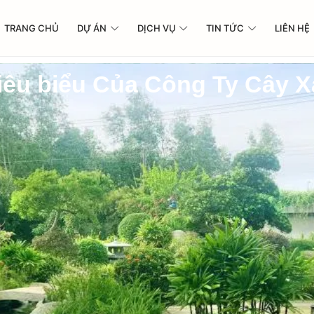
TRANG CHỦ
DỰ ÁN
DỊCH VỤ
TIN TỨC
LIÊN HỆ
iêu biểu Của Công Ty Cây 