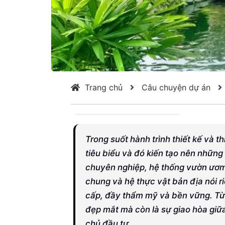
thi
công
Trang chủ
Câu chuyện dự án
cảnh
Trong suốt hành trình thiết kế và 
tiêu biểu và đó kiến tạo nên những
quan
chuyên nghiệp, hệ thống vườn ươm 
chung và hệ thực vật bản địa nói 
cấp, đầy thẩm mỹ và bền vững. Từn
hàng
đẹp mắt mà còn là sự giao hòa giữa 
chủ đầu tư.