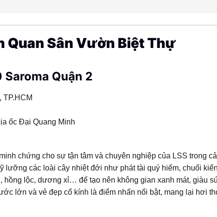
 Quan Sân Vườn Biệt Thự
0 Saroma Quận 2
2, TP.HCM
Địa ốc Đại Quang Minh
à minh chứng cho sự tận tâm và chuyên nghiệp của LSS trong c
 lưỡng các loài cây nhiệt đới như phát tài quý hiếm, chuối kiể
ân, hồng lộc, dương xỉ… để tạo nên không gian xanh mát, giàu s
hước lớn và vẻ đẹp cổ kính là điểm nhấn nổi bật, mang lại hơi t