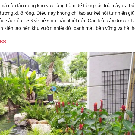
ất mà còn tận dụng khu vực tầng hầm để trồng các loài cây ưa b
ương xỉ, ổ rồng. Điều này không chỉ tạo sự kết nối tự nhiên gi
âu sắc của LSS về hệ sinh thái nhiệt đới. Các loài cây được c
n kiến tạo nên khu vườn nhiệt đới xanh mát, bền vững và hài h
LSS