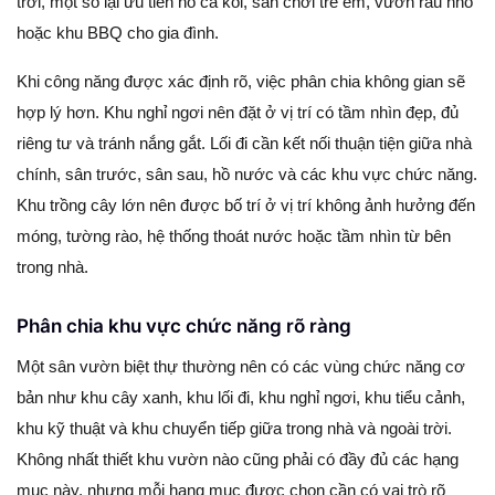
trời, một số lại ưu tiên hồ cá koi, sân chơi trẻ em, vườn rau nhỏ
hoặc khu BBQ cho gia đình.
Khi công năng được xác định rõ, việc phân chia không gian sẽ
hợp lý hơn. Khu nghỉ ngơi nên đặt ở vị trí có tầm nhìn đẹp, đủ
riêng tư và tránh nắng gắt. Lối đi cần kết nối thuận tiện giữa nhà
chính, sân trước, sân sau, hồ nước và các khu vực chức năng.
Khu trồng cây lớn nên được bố trí ở vị trí không ảnh hưởng đến
móng, tường rào, hệ thống thoát nước hoặc tầm nhìn từ bên
trong nhà.
Phân chia khu vực chức năng rõ ràng
Một sân vườn biệt thự thường nên có các vùng chức năng cơ
bản như khu cây xanh, khu lối đi, khu nghỉ ngơi, khu tiểu cảnh,
khu kỹ thuật và khu chuyển tiếp giữa trong nhà và ngoài trời.
Không nhất thiết khu vườn nào cũng phải có đầy đủ các hạng
mục này, nhưng mỗi hạng mục được chọn cần có vai trò rõ